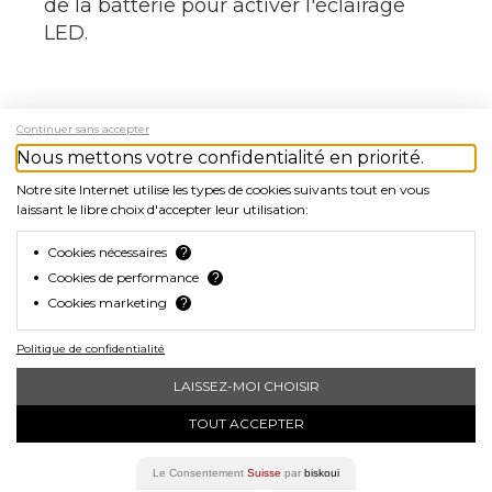
de la batterie pour activer l'éclairage
LED.
Continuer sans accepter
SPÉCIFICATIONS
Nous mettons votre confidentialité en priorité.
Notre site Internet utilise les types de cookies suivants tout en vous
Couleur :
Jaune
laissant le libre choix d'accepter leur utilisation:
Matériau :
Plastique
Poids :
130 g
Cookies nécessaires
?
Éclairage :
LED avant & arrière (8
Cookies de performance
?
Cookies marketing
lampes)
?
Modes :
Fixe, clignotement lent,
Politique de confidentialité
clignotement rapide
Étanche :
Oui
LAISSEZ-MOI CHOISIR
TOUT ACCEPTER
Le Consentement
Suisse
par
biskoui