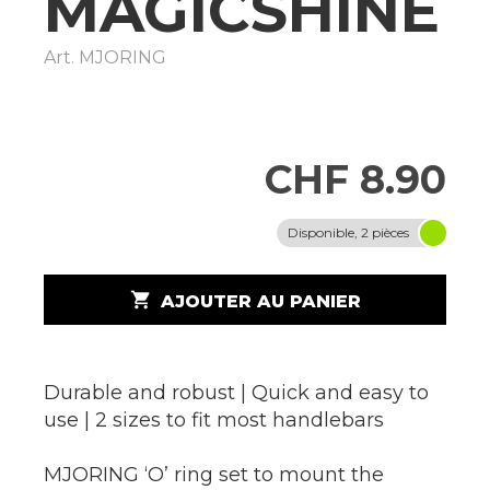
MAGICSHINE
Art.
MJORING
CHF 8.90
Disponible, 2 pièces
shopping_cart
AJOUTER AU PANIER
Durable and robust | Quick and easy to
use | 2 sizes to fit most handlebars
MJORING ‘O’ ring set to mount the