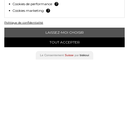
Cookies de performance
?
Cookies marketing
?
SKU
Politique de confidentialité
MJ6015
LAISSEZ-MOI CHOISIR
TOUT ACCEPTER
Le Consentement
Suisse
par
biskoui
Facebook
Instagram
YouTube