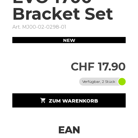
Bracket Set
Art.
MJ00-02-0298-01
NEW
CHF 17.90
Verfügbar, 2 Stück
shopping_cart
ZUM WARENKORB
EAN