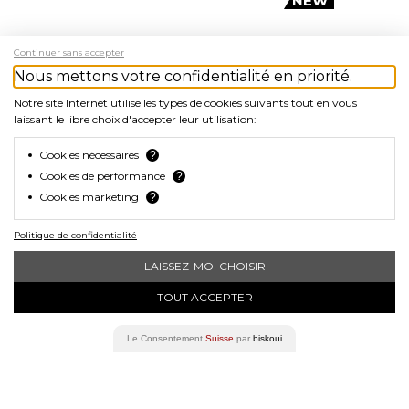
NEW
Continuer sans accepter
Nous mettons votre confidentialité en priorité.
Notre site Internet utilise les types de cookies suivants tout en vous
laissant le libre choix d'accepter leur utilisation:
Cookies nécessaires
?
Cookies de performance
?
Cookies marketing
?
Politique de confidentialité
EVO 1700 PRO,
LAISSEZ-MOI CHOISIR
Black
TOUT ACCEPTER
EVO 1700 PRO –
Magnetische
Le Consentement
Suisse
par
biskoui
Smart‑Fahrradlampe der
MJEVO1700PRO
nächsten Generation Die
CHF 99.90
EVO 1700 PRO setzt neue
Massstäbe in Stabilität,