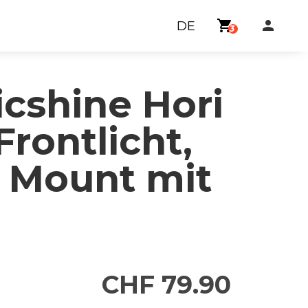
shopping_cart
person
DE
3
cshine Hori
Frontlicht,
 Mount mit
CHF 79.90