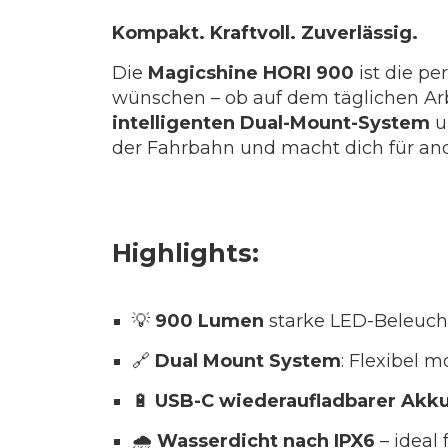
Kompakt. Kraftvoll. Zuverlässig.
Die
Magicshine HORI 900
ist die pe
wünschen – ob auf dem täglichen Arb
intelligenten Dual-Mount-System
u
der Fahrbahn und macht dich für and
Highlights:
💡
900 Lumen
starke LED-Beleucht
🔗
Dual Mount System
: Flexibel 
🔋
USB-C wiederaufladbarer Akk
🌧️
Wasserdicht nach IPX6
– ideal 