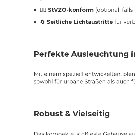
🚴‍♂️
StVZO-konform
(optional, fall
🔄
Seitliche Lichtaustritte
für ver
Perfekte Ausleuchtung in
Mit einem speziell entwickelten, ble
sowohl für urbane Straßen als auch 
Robust & Vielseitig
Das kompakte, stoßfeste Gehäuse au